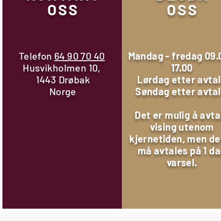
OSS
OSS
Telefon
64 90 70 40
Mandag - fredag 09.
Husvikholmen 10,
17.00
1443 Drøbak
Lørdag etter avta
Norge
Søndag etter avta
Det er mulig å avta
vising utenom
kjernetiden, men de
må avtales på 1 d
varsel.