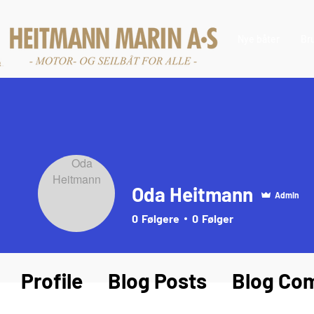
Nye båter
Br
Oda Heitmann
Admin
0
Følgere
0
Følger
Profile
Blog Posts
Blog Co