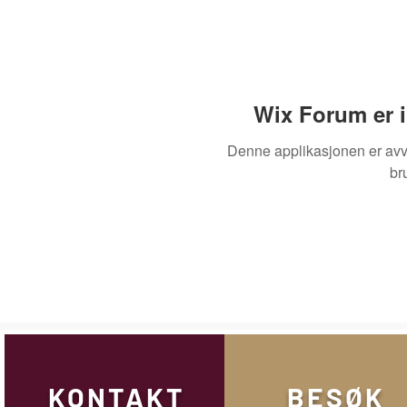
Wix Forum er i
Denne applikasjonen er avvi
br
KONTAKT
BESØK