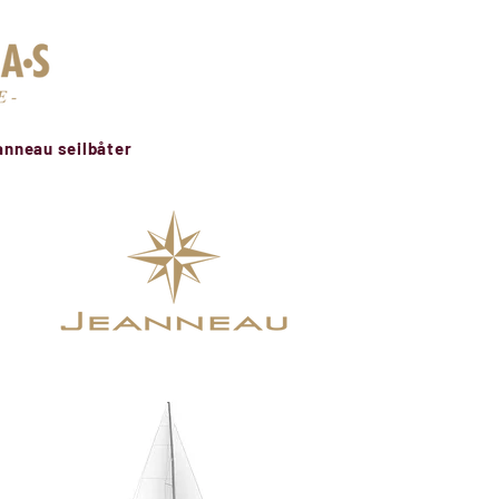
Nye båter
Brukte båter
Nyheter
Om oss
Del
anneau seilbåter