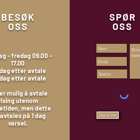
BESØK
SPØR
OSS
OSS
g - fredag 09.00 -
17.00
dag etter avtale
dag etter avtale
er mulig å avtale
vising utenom
etiden, men dette
avtales på 1 dag
Send inn
varsel.