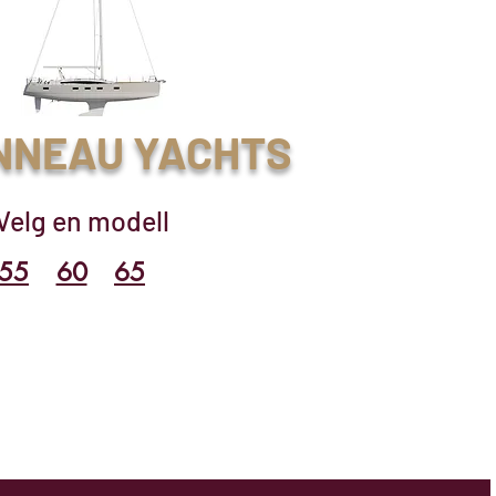
NNEAU YACHTS
Velg en modell
55
60
65