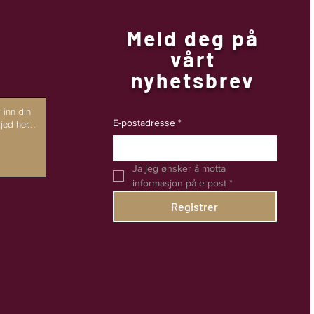
Meld deg på
vårt
nyhetsbrev
E-postadresse
*
Ja jeg ønsker å motta 
informasjon på e-post
*
Registrer