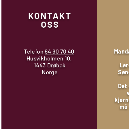
KONTAKT
OSS
Telefon
64 90 70 40
Manda
Husvikholmen 10,
1443 Drøbak
Lør
Norge
Søn
Det 
kjern
må 