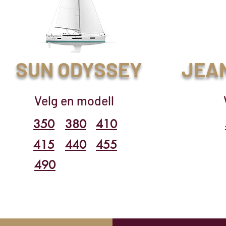
SUN ODYSSEY
JEA
Velg en modell
350
380
410
415
440
455
490