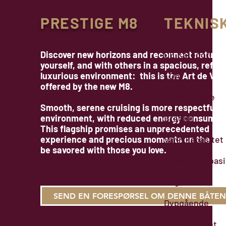
PRESTIGE M8
TEKNIS
Discover new horizons and reconnect nature,
CE Kategori
yourself, and with others in a spacious, refine
luxurious environment: this is the Art de Viv
LOA
offered by the new M8.
Skroglengde
Smooth, serene cruising is more respectful o
environment, with reduced energy consumpti
Bredde
This flagship promises an unprecedented
experience and precious moments on the wat
Vann kapasitet
be savored with those you love.
Drivstoffkapasi
Lugarer
SEND EN FORESPØRSEL OM DENNE BÅTEN
Dypgående
Deplasement