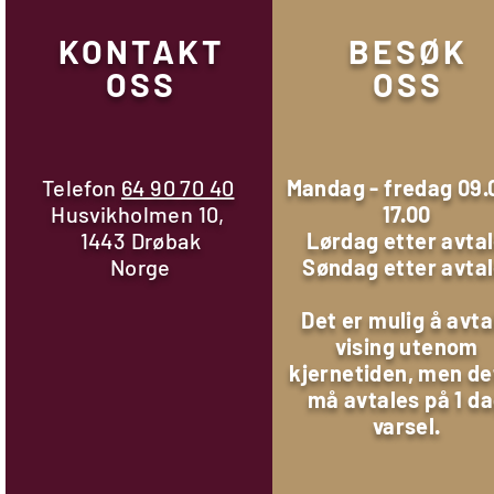
KONTAKT
BESØK
OSS
OSS
Telefon
64 90 70 40
Mandag - fredag 09.
Husvikholmen 10,
17.00
1443 Drøbak
Lørdag etter avta
Norge
Søndag etter avta
Det er mulig å avta
vising utenom
kjernetiden, men de
må avtales på 1 d
varsel.