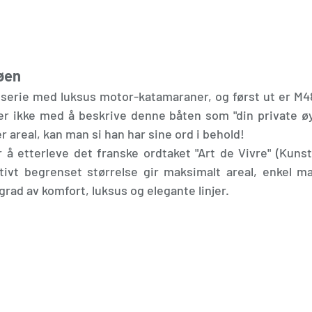
jøen
 serie med luksus motor-katamaraner, og først ut er M4
ler ikke med å beskrive denne båten som "din private øy
 areal, kan man si han har sine ord i behold! 
 å etterleve det franske ordtaket "Art de Vivre" (Kunst
ivt begrenset størrelse gir maksimalt areal, enkel ma
rad av komfort, luksus og elegante linjer. 