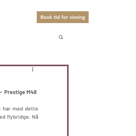
er og service
Book tid for visning
-  Prestige M48
 har med dette 
d flybridge. Nå 