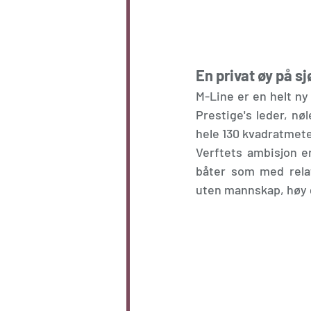
En privat øy på s
M-Line er en helt ny
Prestige's leder, nø
hele 130 kvadratmeter
Verftets ambisjon er
båter som med relat
uten mannskap, høy g