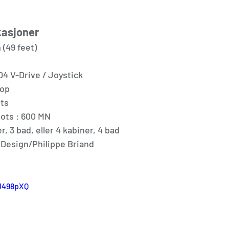
kasjoner
m (49 feet)
vo D4 V-Drive / Joystick
nop
ots
knots : 600 MN
ner, 3 bad, eller 4 kabiner, 4 bad
oni Design/Philippe Briand
tJ498pXQ