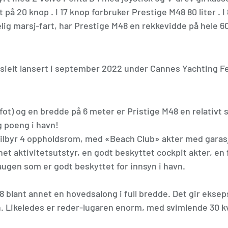
 på 20 knop . I 17 knop forbruker Prestige M48 80 liter . I
lig marsj-fart, har Prestige M48 en rekkevidde på hele 60
fisielt lansert i september 2022 under Cannes Yachting Fe
fot) og en bredde på 6 meter er Pristige M48 en relativt 
g poeng i havn!
lbyr 4 oppholdsrom, med «Beach Club» akter med garasje 
et aktivitetsutstyr, en godt beskyttet cockpit akter, en 
augen som er godt beskyttet for innsyn i havn. 
8 blant annet en hovedsalong i full bredde. Det gir eksep
en. Likeledes er reder-lugaren enorm, med svimlende 30 kv