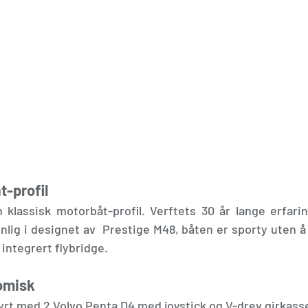
t-profil
 klassisk motorbåt-profil. Verftets 30 år lange erfari
nlig i designet av  Prestige M48, båten er sporty uten å 
integrert flybridge. 
omisk
yrt med 2 Volvo Penta D4 med joystick og V-drev girkasse