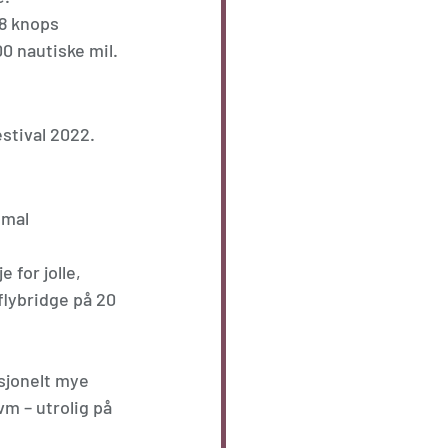
 8 knops 
0 nautiske mil. 
stival 2022. 
smal 
for jolle, 
flybridge på 20 
sjonelt mye 
m – utrolig på 