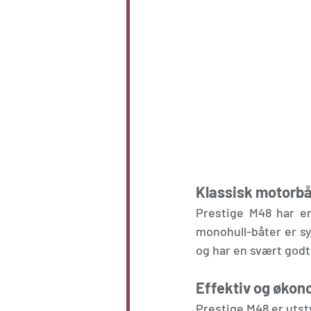
Klassisk motorbå
Prestige M48 har en
monohull-båter er sy
og har en svært godt 
Effektiv og økon
Prestige M48 er utst