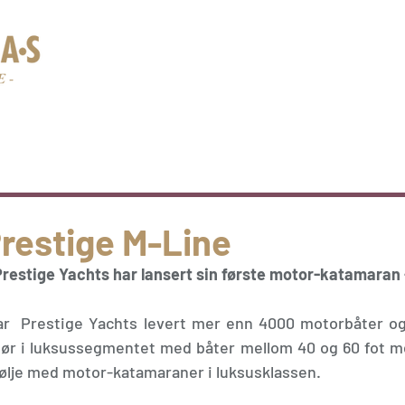
Nye båter
Brukte båter
Nyheter
Om oss
Del
restige M-Line
Prestige Yachts har lansert sin første motor-katamaran 
ar  Prestige Yachts levert mer enn 4000 motorbåter og
ktør i luksussegmentet med båter mellom 40 og 60 fot me
følje med motor-katamaraner i luksusklassen. 