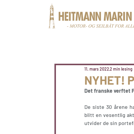
11. mars 2022
2 min lesing
NYHET! P
Det franske verftet 
De siste 30 årene h
blitt en vesentlig a
utvider de sin porte