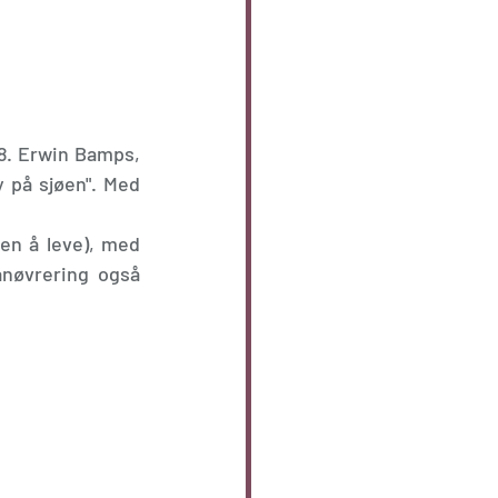
8. Erwin Bamps, 
 på sjøen". Med 
en å leve), med 
nøvrering også 