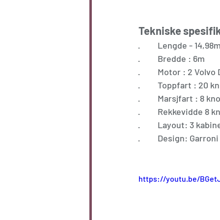
Tekniske spesifi
·         Lengde - 14,98
·         Bredde : 6m
·         Motor : 2 Vol
·         Toppfart : 20 k
·         Marsjfart : 8 kn
·         Rekkevidde 8 
·         Layout: 3 kabi
·         Design: Garr
https://youtu.be/BGe