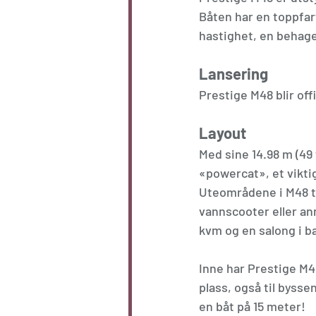
Båten har en toppfart
hastighet, en behage
Lansering
Prestige M48 blir of
Layout
Med sine 14.98 m (49 
«powercat», et vikti
Uteområdene i M48 ti
vannscooter eller ann
kvm og en salong i b
Inne har Prestige M4
plass, også til byss
en båt på 15 meter!