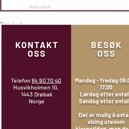
Siste innlegg
KONTAKT
BESØK
OSS
OSS
Telefon
64 90 70 40
Mandag - fredag 09.
Husvikholmen 10,
17.00
1443 Drøbak
Lørdag etter avta
Norge
Søndag etter avta
Det er mulig å avta
vising utenom
kjernetiden, men de