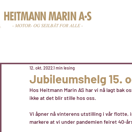
Nye båter
Br
12. okt. 2022
1 min lesing
Jubileumshelg 15. o
Hos Heitmann Marin AS har vi nå lagt bak o
ikke at det blir stille hos oss. 
Vi åpner nå vinterens utstilling i vår flotte, 
markere at vi under pandemien feiret 40-år