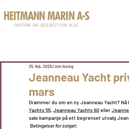
Nye båter
Br
25. feb. 2025
1 min lesing
Jeanneau Yacht priv
mars
Drømmer du om en 
ny Jeanneau Yacht
? Nå 
Yachts 55
, 
Jeanneau Yachts 60
 eller 
Jeanne
sale kampanje på ett begrenset utvalg 
Jean
Betingelser for salget: