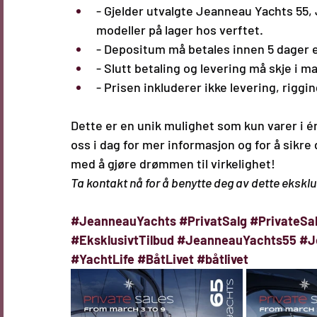
- Gjelder utvalgte Jeanneau Yachts 55
modeller på lager hos verftet.
- Depositum må betales innen 5 dager et
- Slutt betaling og levering må skje i m
- Prisen inkluderer ikke levering, riggin
Dette er en unik mulighet som kun varer i én
oss i dag for mer informasjon og for å sikre
med å gjøre drømmen til virkelighet!
Ta kontakt nå for å benytte deg av dette eksklu
#JeanneauYachts
#PrivatSalg
#PrivateSa
#EksklusivtTilbud
#JeanneauYachts55
#J
#YachtLife
#BåtLivet
#båtlivet