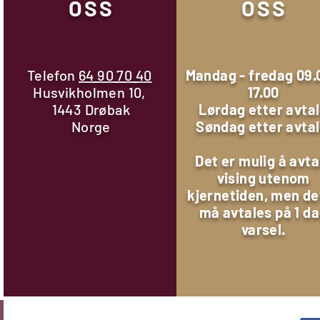
OSS
OSS
Telefon
64 90 70 40
Mandag - fredag 09.
Husvikholmen 10,
17.00
1443 Drøbak
Lørdag etter avta
Norge
Søndag etter avta
Det er mulig å avta
vising utenom
kjernetiden, men de
Kommentarer
må avtales på 1 d
varsel.
Skriv en kommentar …
Sett av datoen til Cannes
Gjør deg kla