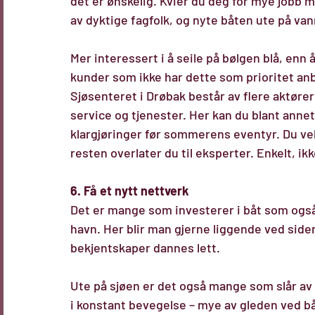
det er ønskelig. Kvier du deg for mye jobb me
av dyktige fagfolk, og nyte båten ute på van
Mer interessert i å seile på bølgen blå, enn
kunder som ikke har dette som prioritet anbef
Sjøsenteret i Drøbak består av flere aktører
service og tjenester. Her kan du blant annet
klargjøringer før sommerens eventyr. Du velg
resten overlater du til eksperter. Enkelt, ik
6. Få et nytt nettverk
Det er mange som investerer i båt som også 
havn. Her blir man gjerne liggende ved sid
bekjentskaper dannes lett.
Ute på sjøen er det også mange som slår av 
i konstant bevegelse – mye av gleden ved båtl