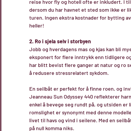
reise hvor fly og hotell ofte er inkludert. I ti
dersom du har havnet et sted som ikke er lik
turen. Ingen ekstra kostnader for bytting av 
heller!
2. Ro i sjela selv i storbyen
Jobb og hverdagens mas og kjas kan bli mye å
eksponert for flere inntrykk enn tidligere o
har blitt bevist flere ganger at natur og ro
å redusere stressrelatert sykdom.
En seilbåt er perfekt for å finne roen, og invi
Jeanneau Sun Odyssey 440
 reflekterer har
enkel å bevege seg rundt på, og utsiden er l
romslighet er synonymt med denne modellen, 
livet til havs og vind i seilene. Med en seilb
på null komma niks.