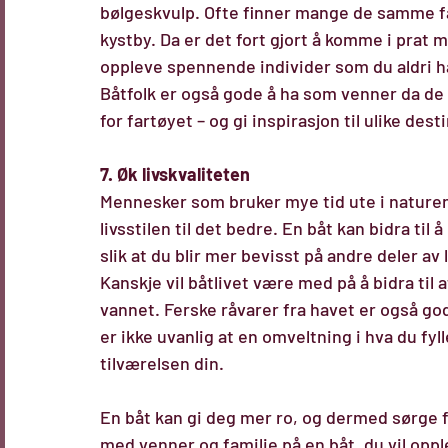
bølgeskvulp. Ofte finner mange de samme fav
kystby. Da er det fort gjort å komme i prat 
oppleve spennende individer som du aldri h
Båtfolk er også gode å ha som venner da de
for fartøyet – og gi inspirasjon til ulike dest
7. Øk livskvaliteten
Mennesker som bruker mye tid ute i naturen 
livsstilen til det bedre. En båt kan bidra til 
slik at du blir mer bevisst på andre deler av 
Kanskje vil båtlivet være med på å bidra til 
vannet. Ferske råvarer fra havet er også god
er ikke uvanlig at en omveltning i hva du fyl
tilværelsen din.
En båt kan gi deg mer ro, og dermed sørge f
med venner og familie på en båt, du vil opp