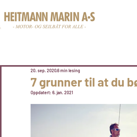
Nye båter
Br
20. sep. 2020
6 min lesing
7 grunner til at du b
Oppdatert:
6. jan. 2021