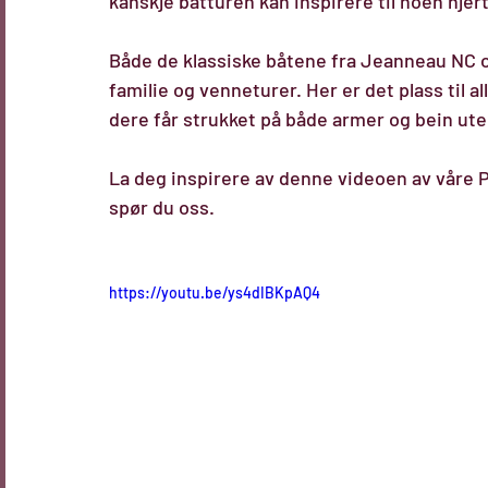
kanskje båtturen kan inspirere til noen hjer
Både de klassiske båtene fra 
Jeanneau NC
 
familie og venneturer. Her er det plass til a
dere får strukket på både armer og bein uten
La deg inspirere av denne videoen av våre P
spør du oss.
https://youtu.be/ys4dIBKpAQ4