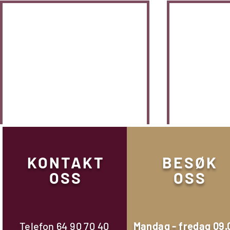
KONTAKT
BESØK
OSS
OSS
Én kommentar
Telefon
64 90 70 40
Mandag - fredag 09.