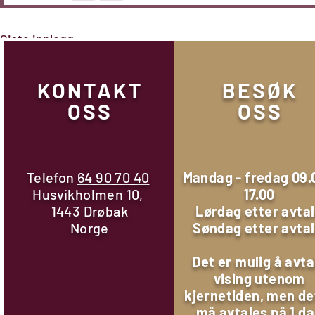
Siste innlegg
KONTAKT
BESØK
OSS
OSS
Telefon
64 90 70 40
Mandag - fredag 09.
Husvikholmen 10,
17.00
1443 Drøbak
Lørdag etter avta
Norge
Søndag etter avta
Det er mulig å avta
vising utenom
kjernetiden, men de
Kommentarer
må avtales på 1 d