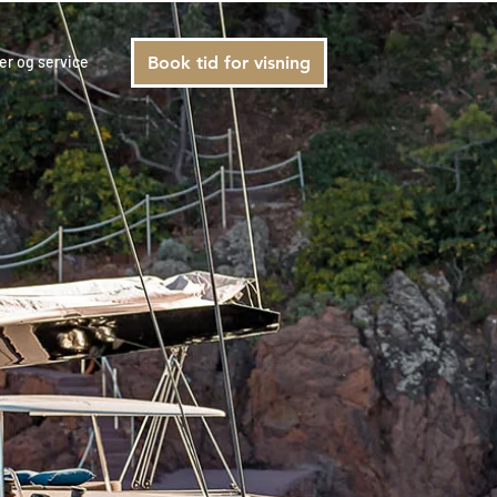
er og service
Book tid for visning