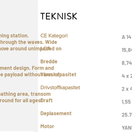
TEKNISK
ming station.
CE Kategori
A 14
e through the waves. Wide
 move around unimpeded on
LOA
15,8
Bredde
8,74
ément design. Form and
ge payload without loss of
Vann kapasitet
4 x 
Drivstoffkapasitet
2 x 
nbathing area, transom
ound for all ages!
Draft
1,55
Deplasement
25.7
Motor
YAN