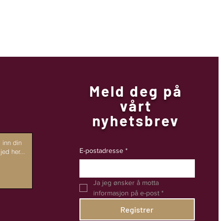
Meld deg på
vårt
nyhetsbrev
E-postadresse
*
Ja jeg ønsker å motta 
informasjon på e-post
*
Registrer