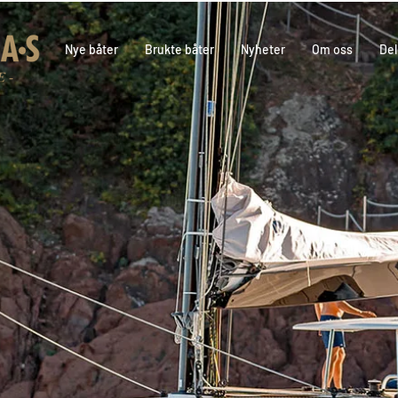
Nye båter
Brukte båter
Nyheter
Om oss
Del