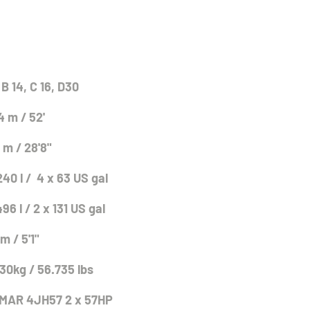
 B 14, C 16, D30
4 m / 52'
 m / 28'8"
240 l / 4 x 63 US gal
496 l / 2 x 131 US gal
 m / 5'1"
30kg / 56.735 lbs
MAR 4JH57 2 x 57HP