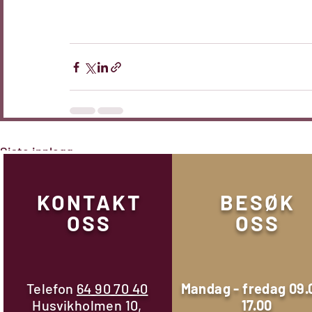
Siste innlegg
KONTAKT
BESØK
OSS
OSS
Telefon
64 90 70 40
Mandag - fredag 09.
Husvikholmen 10,
17.00