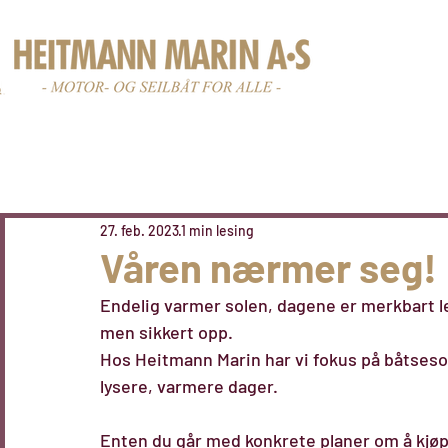
Nye båter
Br
27. feb. 2023
1 min lesing
Våren nærmer seg!
Endelig varmer solen, dagene er merkbart le
men sikkert opp.
Hos Heitmann Marin har vi fokus på båtseson
lysere, varmere dager. 
Enten du går med konkrete planer om å kjøpe b