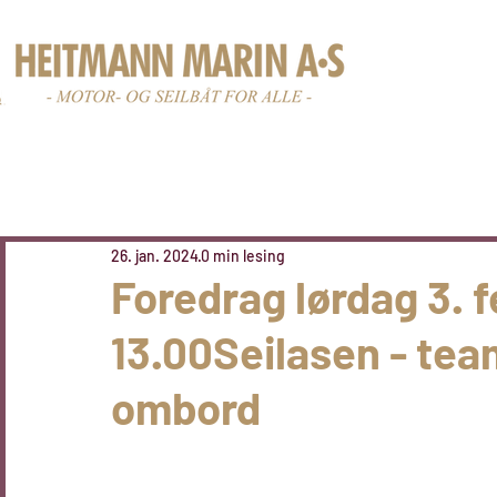
Nye båter
Br
26. jan. 2024
0 min lesing
Foredrag lørdag 3. f
13.00Seilasen - team
ombord