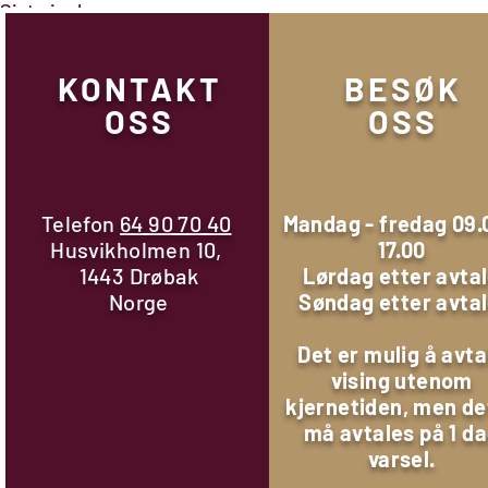
Siste innlegg
KONTAKT
BESØK
OSS
OSS
Telefon
64 90 70 40
Mandag - fredag 09.
Husvikholmen 10,
17.00
1443 Drøbak
Lørdag etter avta
Norge
Søndag etter avta
Det er mulig å avta
vising utenom
kjernetiden, men de
Kommentarer
må avtales på 1 d
varsel.